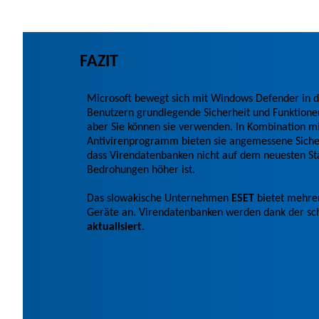
FAZIT
Microsoft bewegt sich mit Windows Defender in die
Benutzern grundlegende Sicherheit und Funktionen
aber Sie können sie verwenden. In Kombination mi
Antivirenprogramm bieten sie angemessene Sicherh
dass Virendatenbanken nicht auf dem neuesten Sta
Bedrohungen höher ist.
Das slowakische Unternehmen
ESET
bietet mehrer
Geräte an. Virendatenbanken werden dank der sc
aktualisiert
.