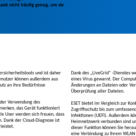
bank nicht häufig genug, um sie
rsicherheitstools und ist daher
Dank des „LiveGrid“ -Dienstes w
Benutzer können außerdem aus
eines Virus gewarnt. Der Compute
utz an ihre Bedürfnisse
Änderungen an Dateien oder Ver
Überprüfung aller Dateien.
i der Verwendung des
ESET bietet im Vergleich zur K
merken, das Gerät funktioniert
Zugriffsschutz bis zum umfassen
le User werden sich freuen, dass
Infektionen (UEFI). Außerdem kö
en. Dank der Cloud-Diagnose ist
Heimnetzwerk verbunden sind un
eistet.
dieser Funktion können Sie hera
eine Verbindung zu Ihrem WLAN h