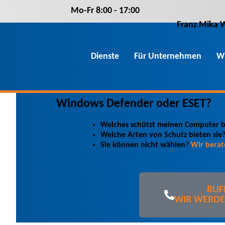
Mo-Fr 8
:00
- 17
:00
Franz Mika 
Dienste
Für Unternehmen
Wi
Windows Defender oder ESET?
Welches schützt meinen Computer b
Welche Arten von Schutz bieten sie
Sie können nicht wählen?
Wir berat
RUF
WIR WERDEN