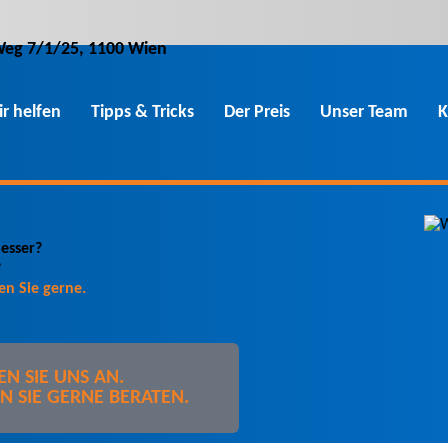
Weg 7
/1/25
,
1100
Wien
r helfen
Tipps & Tricks
Der Preis
Unser Team
K
esser?
?
en Sie gerne.
EN SIE UNS AN.
 SIE GERNE BERATEN.