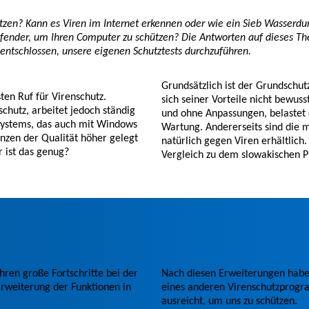
zen? Kann es Viren im Internet erkennen oder wie ein Sieb Wasserdur
nder, um Ihren Computer zu schützen? Die Antworten auf dieses The
 entschlossen, unsere eigenen Schutztests durchzuführen.
Grundsätzlich ist der Grundschutz 
en Ruf für Virenschutz.
sich seiner Vorteile nicht bewuss
chutz, arbeitet jedoch ständig
und ohne Anpassungen, belastet d
systems, das auch mit Windows
Wartung. Andererseits sind die m
nzen der Qualität höher gelegt
natürlich gegen Viren erhältlich
r ist das genug?
Vergleich zu dem slowakischen P
hren große Fortschritte bei der
Nach diesen Erweiterungen habe
rweiterung der Funktionen in
eines anderen Virenschutzprogr
ausreicht, um uns zu schützen.