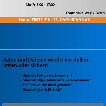
Mo-Fr 8
:00
- 17
:00
Franz Mika Weg 7
,
Wien
: 0670 406 96 69
Notruf ERSTE IT HILFE
Daten und Dateien wiederherstellen,
retten oder sichern
Sind die Fotos verschwunden?
Sind wichtige Dokumente verschwunden?
Die Disc wurde nicht geladen?
Beschädigter USB-Stick?