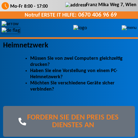
Franz Mika Weg 7
,
Wien
Mo-Fr 8
:00
- 17
:00
: 0670 406 96 69
Notruf ERSTE IT HILFE
Heimnetzwerk
Müssen Sie von zwei Computern gleichzeitig
drucken?
Haben Sie eine Vorstellung von einem PC-
Heimnetzwerk?
Möchten Sie verschiedene Geräte sicher
verbinden?
FORDERN SIE DEN PREIS DES
DIENSTES AN