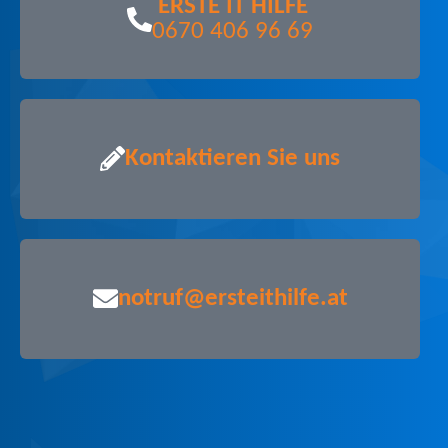
ERSTE IT HILFE
0670 406 96 69
Kontaktieren Sie uns
notruf@ersteithilfe.at