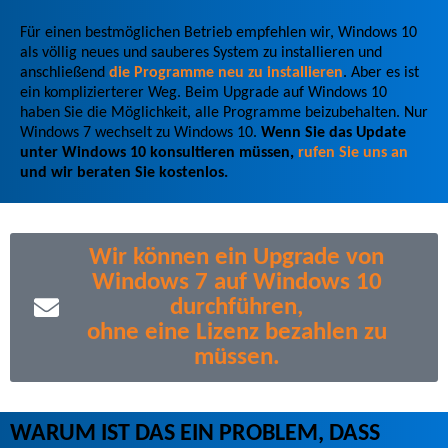
Für einen bestmöglichen Betrieb empfehlen wir, Windows 10
als völlig neues und sauberes System zu installieren und
anschließend
die Programme neu zu installieren
. Aber es ist
ein komplizierterer Weg. Beim Upgrade auf Windows 10
haben Sie die Möglichkeit, alle Programme beizubehalten. Nur
Windows 7 wechselt zu Windows 10.
Wenn Sie das Update
unter Windows 10 konsultieren müssen,
rufen Sie uns an
und wir beraten Sie kostenlos.
Wir können ein Upgrade von
Windows 7 auf Windows 10
durchführen,
ohne eine Lizenz bezahlen zu
müssen.
WARUM IST DAS EIN PROBLEM, DASS