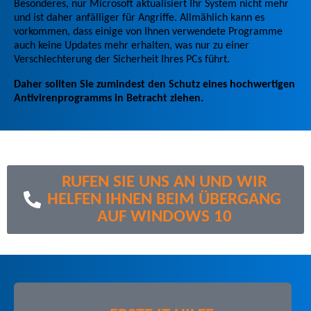
Besonderes, nur Microsoft aktualisiert Ihr System nicht mehr
und ist daher anfälliger für Angriffe. Allmählich kann es
vorkommen, dass einige von Ihnen verwendete Programme
auch keine Updates mehr erhalten, was nur zu einer
Verschlechterung der Sicherheit Ihres PCs führt.
Daher sollten Sie zumindest den Schutz eines hochwertigen
Antivirenprogramms in Betracht ziehen.
RUFEN SIE UNS AN UND WIR
HELFEN IHNEN BEIM ÜBERGANG
AUF WINDOWS 10